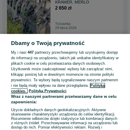
KRAMER, MERLO
2 650 zł
Trzcianka
29 lipca 2026
Dbamy o Twoją prywatność
Pług strzałkowy/ EURO+TUZ
8 100 zł
My i nasi
447
partnerzy przechowujemy lub uzyskujemy dostęp
do informacji na urządzeniu, takich jak unikalne identyfikatory w
plikach cookie w celu przetwarzania danych osobowych.
Użytkownik może zaakceptować wybory lub zarządzać nimi,
Kętrzyn
klikając poniżej lub w dowolnym momencie na stronie polityki
29 lipca 2026
prywatności. Te wybory będą sygnalizowane naszym partnerom
i nie będą miały wpływu na dane przeglądania.
Polityka
cookies,
Polityka Prywatności
Łycha wysokiego wysypu XL/
Wraz z naszymi partnerami przetwarzamy dane w celu
JCB, New Holland, Kramer
zapewnienia:
6 300 zł
Użycie dokładnych danych geolokalizacyjnych. Aktywne
skanowanie charakterystyki urządzenia do celów identyfikacji.
Rozumienie odbiorców dzięki statystyce lub kombinacji danych
Turek
z różnych źródeł. Przechowywanie informacji na urządzeniu lub
29 lipca 2026
dostęp do nich. Pomiar efektywności reklam. Rozwój i