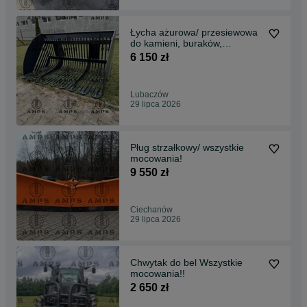
Łycha ażurowa/ przesiewowa
do kamieni, buraków,
ziemniaków
6 150 zł
Lubaczów
29 lipca 2026
Pług strzałkowy/ wszystkie
mocowania!
9 550 zł
Ciechanów
29 lipca 2026
Chwytak do bel Wszystkie
mocowania!!
2 650 zł