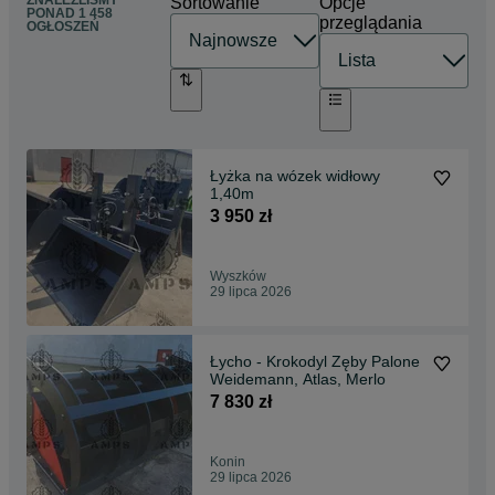
ZNALEŹLIŚMY
Sortowanie
Opcje
PONAD
1 458
przeglądania
OGŁOSZEŃ
Łyżka na wózek widłowy
1,40m
3 950 zł
Wyszków
29 lipca 2026
Łycho - Krokodyl Zęby Palone
Weidemann, Atlas, Merlo
7 830 zł
Konin
29 lipca 2026