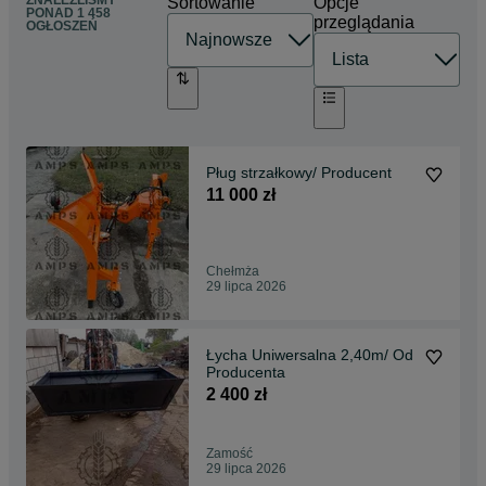
ZNALEŹLIŚMY
Sortowanie
Opcje
PONAD
1 458
przeglądania
OGŁOSZEŃ
Pług strzałkowy/ Producent
11 000 zł
Chełmża
29 lipca 2026
Łycha Uniwersalna 2,40m/ Od
Producenta
2 400 zł
Zamość
29 lipca 2026