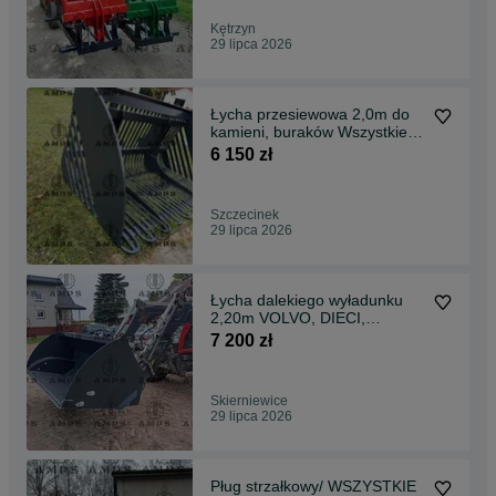
Kętrzyn
29 lipca 2026
Łycha przesiewowa 2,0m do
kamieni, buraków Wszystkie
mocowania!!
6 150 zł
Szczecinek
29 lipca 2026
Łycha dalekiego wyładunku
2,20m VOLVO, DIECI,
ATLAS!!
7 200 zł
Skierniewice
29 lipca 2026
Pług strzałkowy/ WSZYSTKIE