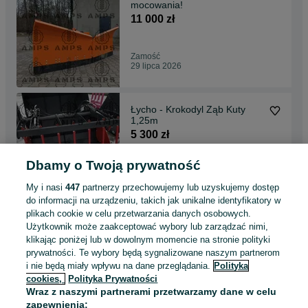
mocowania!
11 000 zł
Zamość
29 lipca 2026
Łycho - Krokodyl Ząb Kuty
1,25m
5 300 zł
Dbamy o Twoją prywatność
Pułtusk
29 lipca 2026
My i nasi
447
partnerzy przechowujemy lub uzyskujemy dostęp
do informacji na urządzeniu, takich jak unikalne identyfikatory w
plikach cookie w celu przetwarzania danych osobowych.
Pług strzałkowy/ EURO+TUZ
Użytkownik może zaakceptować wybory lub zarządzać nimi,
11 000 zł
klikając poniżej lub w dowolnym momencie na stronie polityki
prywatności. Te wybory będą sygnalizowane naszym partnerom
i nie będą miały wpływu na dane przeglądania.
Polityka
cookies,
Polityka Prywatności
Elbląg
Wraz z naszymi partnerami przetwarzamy dane w celu
29 lipca 2026
zapewnienia: