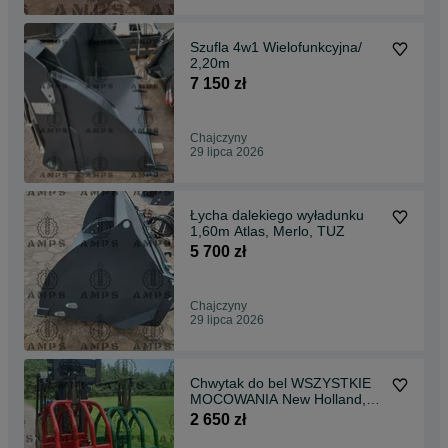
Szufla 4w1 Wielofunkcyjna/
2,20m
7 150 zł
Chajczyny
29 lipca 2026
Łycha dalekiego wyładunku
1,60m Atlas, Merlo, TUZ
5 700 zł
Chajczyny
29 lipca 2026
Chwytak do bel WSZYSTKIE
MOCOWANIA New Holland,
Manitou, Merlo
2 650 zł